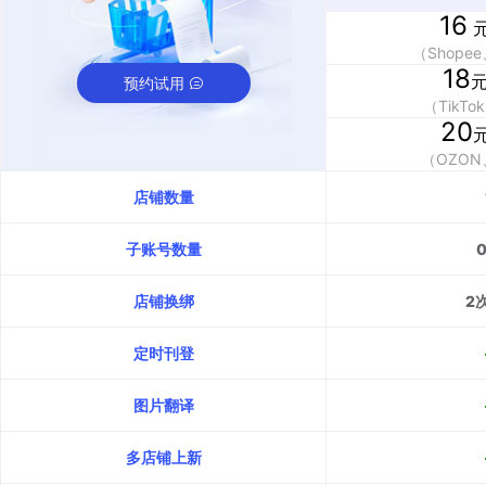
16
元
（Shopee
18
元
预约试用
（TikTo
20
元
（OZO
店铺数量
子账号数量
店铺换绑
2
定时刊登
图片翻译
多店铺上新