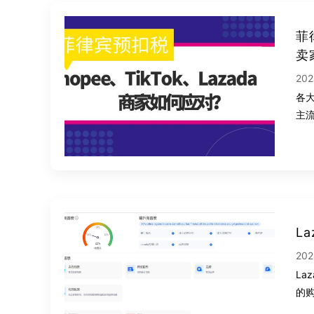
菲
卖
202
各大
主
L
202
L
的