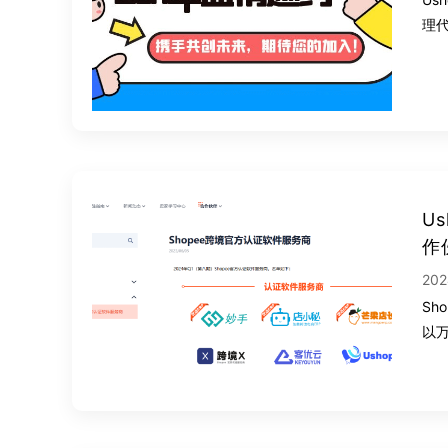
理
U
作
202
S
以