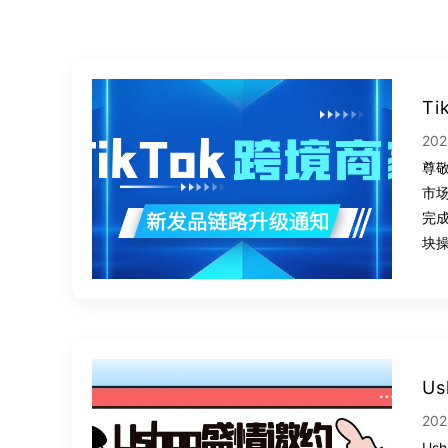
T
202
尊敬
市
完
块
U
202
Us