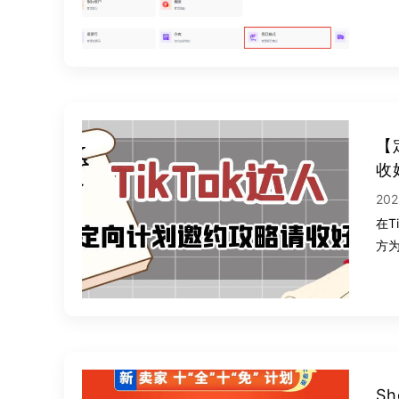
【
收
202
在T
方
S