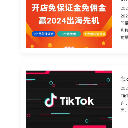
202
20
问量
和
前
怎
202
Ti
户，
面